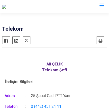
Erzurum
Telekom
Aşkale
Oltu
Çat
Olur
Hınıs
Pasinler
Horasan
Pazaryolu
Ali ÇELİK
Aziziye
Şenkaya
Telekom Şefi
İspir
Tekman
İletişim Bilgileri
Karaçoban
Tortum
Karayazı
Uzundere
Adres
:
25 Şubat Cad. PTT Yanı
Köprüköy
Palandöken
Narman
Yakutiye
Telefon
:
0 (442) 451 21 11