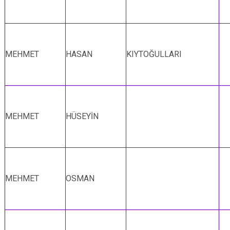
MEHMET
HASAN
KIYTOĞULLARI
MEHMET
HÜSEYİN
MEHMET
OSMAN