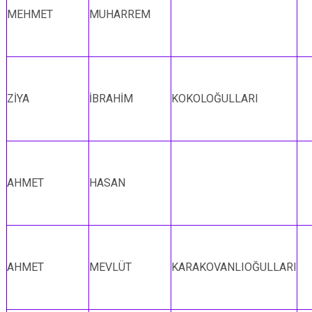
MEHMET
MUHARREM
ZİYA
İBRAHİM
KOKOLOĞULLARI
AHMET
HASAN
AHMET
MEVLÜT
KARAKOVANLIOĞULLARI