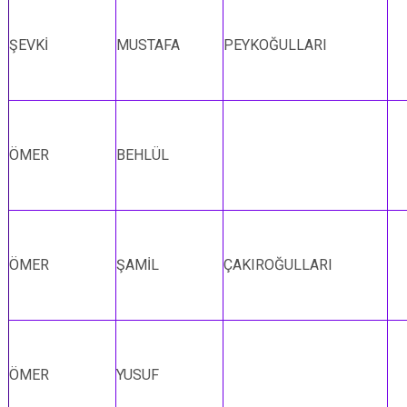
ŞEVKİ
MUSTAFA
PEYKOĞULLARI
ÖMER
BEHLÜL
ÖMER
ŞAMİL
ÇAKIROĞULLARI
ÖMER
YUSUF