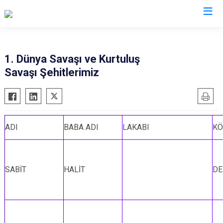
Erzurum
1. Dünya Savaşı ve Kurtuluş
Savaşı Şehitlerimiz
Aşkale
Oltu
Çat
Olur
Hınıs
Pasinler
Horasan
Pazaryolu
ADI
BABA ADI
LAKABI
KÖ
Aziziye
Şenkaya
İspir
Tekman
SABİT
HALİT
DE
Karaçoban
Tortum
Karayazı
Uzundere
Köprüköy
Palandöken
Narman
Yakutiye