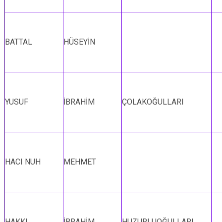
BATTAL
HÜSEYİN
YUSUF
İBRAHİM
ÇOLAKOĞULLARI
HACI NUH
MEHMET
HAKKI
İBRAHİM
HUZURLUOĞULLARI