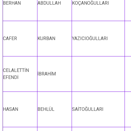
BERHAN
ABDULLAH
KOÇANOĞULLARI
CAFER
KURBAN
YAZICIOĞULLARI
CELALETTİN
İBRAHİM
EFENDİ
HASAN
BEHLÜL
SAİTOĞULLARI