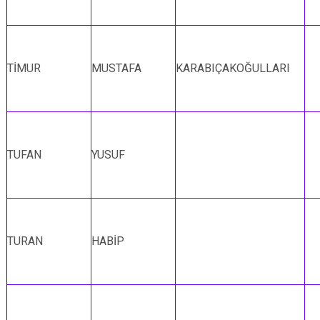
TİMUR
MUSTAFA
KARABIÇAKOĞULLARI
TUFAN
YUSUF
TURAN
HABİP