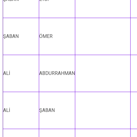
ŞABAN
ÖMER
ALİ
ABDURRAHMAN
ALİ
ŞABAN