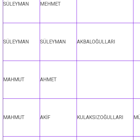
SÜLEYMAN
MEHMET
SÜLEYMAN
SÜLEYMAN
AKBALOĞULLARI
MAHMUT
AHMET
MAHMUT
AKİF
KULAKSIZOĞULLARI
MÜ