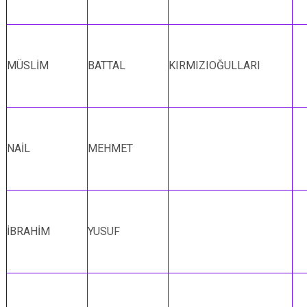
MÜSLİM
BATTAL
KIRMIZIOĞULLARI
NAİL
MEHMET
İBRAHİM
YUSUF