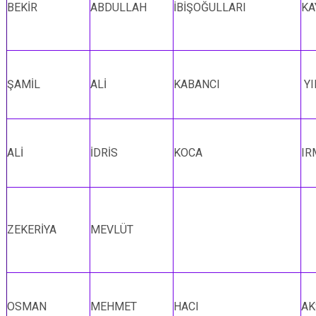
BEKİR
ABDULLAH
İBİŞOĞULLARI
KA
ŞAMİL
ALİ
KABANCI
YI
ALİ
İDRİS
KOCA
IR
ZEKERİYA
MEVLÜT
OSMAN
MEHMET
HACI
AK