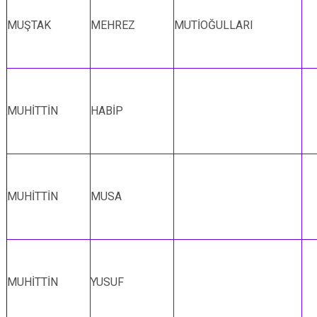
MUŞTAK
MEHREZ
MUTİOĞULLARI
MUHİTTİN
HABİP
MUHİTTİN
MUSA
MUHİTTİN
YUSUF