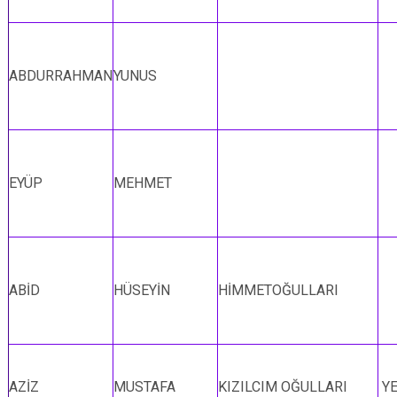
ABDURRAHMAN
YUNUS
EYÜP
MEHMET
ABİD
HÜSEYİN
HİMMETOĞULLARI
AZİZ
MUSTAFA
KIZILCIM OĞULLARI
YE