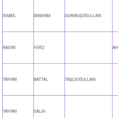
İSMAİL
İBRAHİM
DURMUŞOĞULLARI
RASİM
FERİZ
AH
TAYYAR
BATTAL
TAŞÇIOĞULLARI
TAYYAR
SALİH