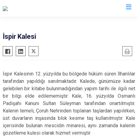
Erzurum
İspir Kalesi
Aşkale
Oltu
Çat
Olur
Hınıs
Pasinler
İspir Kalesinin 12. yüzyılda bu bölgede hüküm süren İlhanlılar
Horasan
Pazaryolu
tarafından yapıldığı sanılmaktadır. Kalede, günümüze kadar
Aziziye
Şenkaya
gelebilen bir kitabe bulunmadığından yapım tarihi ile ilgili net
bir bilgi elde edilememiştir. Kale, 16. yüzyılda Osmanlı
İspir
Tekman
Padişahı Kanuni Sultan Süleyman tarafından onartılmıştır.
Karaçoban
Tortum
Kalenin temeli, Çoruh Nehrinden toplanan taşlardan yapılırken,
Karayazı
Uzundere
üst duvarların inşasında blok kesme taş kullanılmıştır. Kale
Köprüköy
Palandöken
içerisinde bulunan mescidin minaresi, aynı zamanda kalenin
gözetleme kulesi olarak hizmet vermiştir.
Narman
Yakutiye