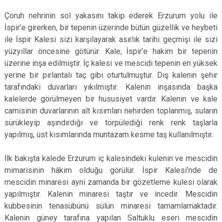
Çoruh nehrinin sol yakasını takip ederek Erzurum yolu ile
İspir’e girerken, bir tepenin üzerinde bütün güzellik ve heybeti
ile İspir Kalesi sizi karşılayarak asırlık tarihi geçmişi ile sizi
yüzyıllar öncesine götürür. Kale; İspir’e hakim bir tepenin
üzerine inşa edilmiştir. İç kalesi ve mescidi tepenin en yüksek
yerine bir pırlantalı taç gibi oturtulmuştur. Dış kalenin şehir
tarafındaki duvarları yıkılmıştır. Kalenin inşasında başka
kalelerde görülmeyen bir hususiyet vardır. Kalenin ve kale
camisinin duvarlarının alt kısımları nehirden toplanmış, suların
sürükleyip aşındırdığı ve törpülediği renk renk taşlarla
yapılmış, üst kısımlarında muntazam kesme taş kullanılmıştır.
İlk bakışta kalede Erzurum iç kalesindeki kulenin ve mescidin
mimarisinin hâkim olduğu görülür. İspir Kalesi’nde de
mescidin minaresi ayni zamanda bir gözetleme kulesi olarak
yapılmıştır. Kalenin minaresi taştır ve incedir. Mescidin
kubbesinin tenasübünü sülün minaresi tamamlamaktadır.
Kalenin güney tarafına yapılan Saltuklu eseri mescidin