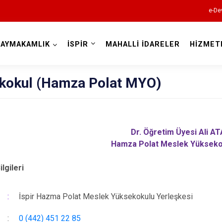
e-De
KAYMAKAMLIK
İSPİR
MAHALLİ İDARELER
HİZMET
Erzurum
kokul (Hamza Polat MYO)
Aşkale
Dr. Öğretim Üyesi Ali A
Hamza Polat Meslek Yükseko
Çat
Hınıs
ilgileri
Horasan
:
İspir Hazma Polat Meslek Yüksekokulu Yerleşkesi
Aziziye
İspir
:
0 (442) 451 22 85