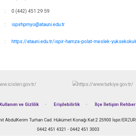
Karaçoban
:
0 (442) 451 29 59
Karayazı
:
ispirhpmyo@atauni.edu.tr
Köprüköy
Narman
:
https://atauni.edu.tr/ispir-hamza-polat-meslek-yuksekokul
Kullanım ve Gizlilik
Erişilebilirlik
İlçe İletişim Rehber
hit AbdulKerim Turhan Cad. Hükümet Konağı Kat:2 25900 İspir/ERZU
0442 451 4321 - 0442 451 3003