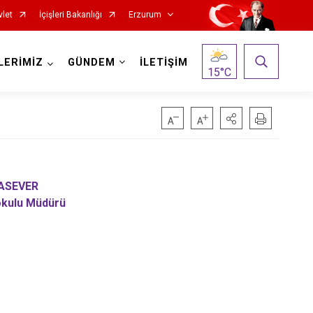
vlet
İçişleri Bakanlığı
Erzurum
LERİMİZ
GÜNDEM
İLETİŞİM
15
°C
Oltu
TASEVER
kulu Müdürü
Olur
Pasinler
Pazaryolu
Şenkaya
Tekman