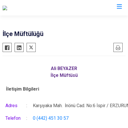
Erzurum
İlçe Müftülüğü
Aşkale
Oltu
Çat
Olur
Hınıs
Pasinler
Ali BEYAZER
Horasan
Pazaryolu
İlçe Müftüsü
Aziziye
Şenkaya
İletişim Bilgileri
İspir
Tekman
Karaçoban
Tortum
Adres
:
Karşıyaka Mah. İnönü Cad. No:6 İspir / ERZUR
Karayazı
Uzundere
Köprüköy
Palandöken
Telefon
:
0 (442) 451 30 57
Narman
Yakutiye