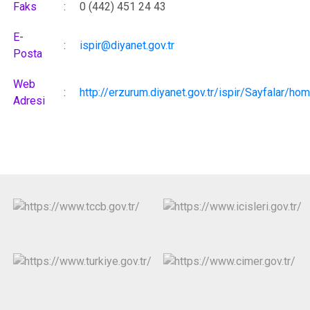
Faks
:
0 (442) 451 24 43
E-
:
ispir@diyanet.gov.tr
Posta
Web
:
http://erzurum.diyanet.gov.tr/ispir/Sayfalar/ho
Adresi