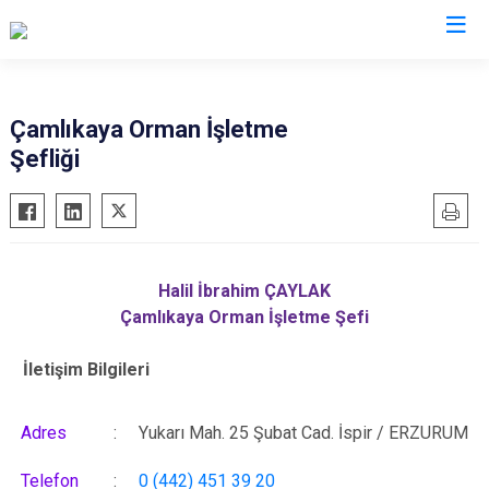
Erzurum
Çamlıkaya Orman İşletme
Şefliği
Aşkale
Oltu
Çat
Olur
Hınıs
Pasinler
Horasan
Pazaryolu
Halil İbrahim ÇAYLAK
Aziziye
Şenkaya
Çamlıkaya Orman İşletme Şefi
İspir
Tekman
İletişim Bilgileri
Karaçoban
Tortum
Karayazı
Uzundere
Adres
:
Yukarı Mah. 25 Şubat Cad. İspir / ERZURUM
Köprüköy
Palandöken
Narman
Yakutiye
Telefon
:
0 (442) 451 39 20