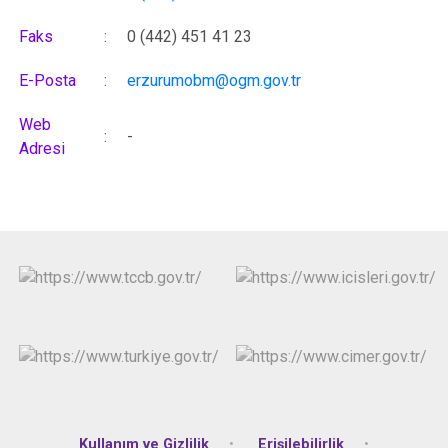
Faks
:
0 (442) 451 41 23
E-Posta
:
erzurumobm@ogm.gov.tr
Web
:
-
Adresi
Kullanım ve Gizlilik
Erişilebilirlik