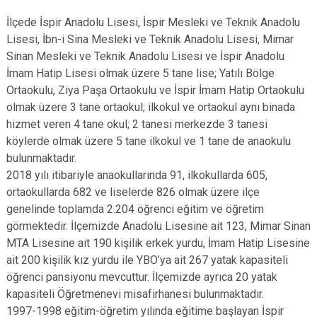
İlçede İspir Anadolu Lisesi, İspir Mesleki ve Teknik Anadolu
Lisesi, İbn-i Sina Mesleki ve Teknik Anadolu Lisesi, Mimar
Sinan Mesleki ve Teknik Anadolu Lisesi ve İspir Anadolu
İmam Hatip Lisesi olmak üzere 5 tane lise; Yatılı Bölge
Ortaokulu, Ziya Paşa Ortaokulu ve İspir İmam Hatip Ortaokulu
olmak üzere 3 tane ortaokul; ilkokul ve ortaokul aynı binada
hizmet veren 4 tane okul; 2 tanesi merkezde 3 tanesi
köylerde olmak üzere 5 tane ilkokul ve 1 tane de anaokulu
bulunmaktadır.
2018 yılı itibariyle anaokullarında 91, ilkokullarda 605,
ortaokullarda 682 ve liselerde 826 olmak üzere ilçe
genelinde toplamda 2.204 öğrenci eğitim ve öğretim
görmektedir. İlçemizde Anadolu Lisesine ait 123, Mimar Sinan
MTA Lisesine ait 190 kişilik erkek yurdu, İmam Hatip Lisesine
ait 200 kişilik kız yurdu ile YBO’ya ait 267 yatak kapasiteli
öğrenci pansiyonu mevcuttur. İlçemizde ayrıca 20 yatak
kapasiteli Öğretmenevi misafirhanesi bulunmaktadır.
1997-1998 eğitim-öğretim yılında eğitime başlayan İspir