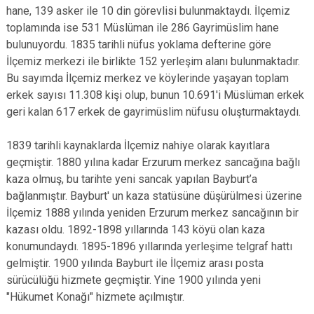
hane, 139 asker ile 10 din görevlisi bulunmaktaydı. İlçemiz
toplamında ise 531 Müslüman ile 286 Gayrimüslim hane
bulunuyordu. 1835 tarihli nüfus yoklama defterine göre
İlçemiz merkezi ile birlikte 152 yerleşim alanı bulunmaktadır.
Bu sayımda İlçemiz merkez ve köylerinde yaşayan toplam
erkek sayısı 11.308 kişi olup, bunun 10.691'i Müslüman erkek
geri kalan 617 erkek de gayrimüslim nüfusu oluşturmaktaydı.
1839 tarihli kaynaklarda İlçemiz nahiye olarak kayıtlara
geçmiştir. 1880 yılına kadar Erzurum merkez sancağına bağlı
kaza olmuş, bu tarihte yeni sancak yapılan Bayburt’a
bağlanmıştır. Bayburt' un kaza statüsüne düşürülmesi üzerine
İlçemiz 1888 yılında yeniden Erzurum merkez sancağının bir
kazası oldu. 1892-1898 yıllarında 143 köyü olan kaza
konumundaydı. 1895-1896 yıllarında yerleşime telgraf hattı
gelmiştir. 1900 yılında Bayburt ile İlçemiz arası posta
sürücülüğü hizmete geçmiştir. Yine 1900 yılında yeni
"Hükumet Konağı" hizmete açılmıştır.