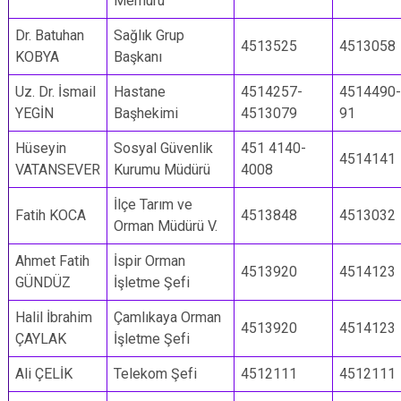
Memuru
Dr. Batuhan
Sağlık Grup
4513525
4513058
KOBYA
Başkanı
Uz. Dr. İsmail
Hastane
4514257-
4514490-
YEGİN
Başhekimi
4513079
91
Hüseyin
Sosyal Güvenlik
451 4140-
4514141
VATANSEVER
Kurumu Müdürü
4008
İlçe Tarım ve
Fatih KOCA
4513848
4513032
Orman Müdürü V.
Ahmet Fatih
İspir Orman
4513920
4514123
GÜNDÜZ
İşletme Şefi
Halil İbrahim
Çamlıkaya Orman
4513920
4514123
ÇAYLAK
İşletme Şefi
Ali ÇELİK
Telekom Şefi
4512111
4512111