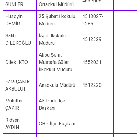
4637006
GÜNLER
Ortaokul Müdürü
Hüseyin
25 Şubat İlkokulu
4513027-
DEMİR
Müdürü
2286
Salih
İspir İlkokulu
4512329
DİLEKOĞLU
Müdürü
Aksu Şehit
Dilek İKTO
Mustafa Güler
4552031
İlkokulu Müdürü
Esra ÇAKIR
Anaokulu Müdürü
4512220
AKBULUT
Muhittin
AK Parti İlçe
ÇAKIR
Başkanı
Rıdvan
CHP İlçe Başkanı
AYDIN