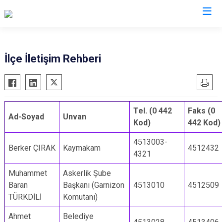
Erzurum
İlçe İletişim Rehberi
Aşkale
Oltu
Çat
Olur
Hınıs
Pasinler
Tel. (0 442
Faks (0
Ad-Soyad
Unvan
Kod)
442 Kod)
Horasan
Pazaryolu
Aziziye
Şenkaya
4513003-
Berker ÇIRAK
Kaymakam
4512432
4321
İspir
Tekman
Karaçoban
Tortum
Muhammet
Askerlik Şube
Baran
Başkanı (Garnizon
4513010
4512509
Karayazı
Uzundere
TÜRKDİLİ
Komutanı)
Köprüköy
Palandöken
Narman
Ahmet
Belediye
Yakutiye