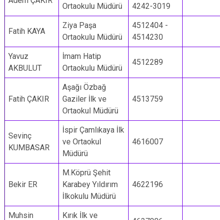
Adem ÇAKIR
Ortaokulu Müdürü
4242-3019
Ziya Paşa
4512404 -
Fatih KAYA
Ortaokulu Müdürü
4514230
Yavuz
İmam Hatip
4512289
AKBULUT
Ortaokulu Müdürü
Aşağı Özbağ
Fatih ÇAKIR
Gaziler İlk ve
4513759
Ortaokul Müdürü
İspir Çamlıkaya İlk
Sevinç
ve Ortaokul
4616007
KUMBASAR
Müdürü
M.Köprü Şehit
Bekir ER
Karabey Yıldırım
4622196
İlkokulu Müdürü
Muhsin
Kırık İlk ve