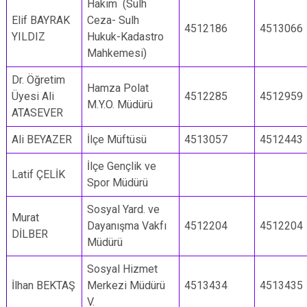
Hakim (Sulh
Elif BAYRAK
Ceza- Sulh
4512186
4513066
YILDIZ
Hukuk-Kadastro
Mahkemesi)
Dr. Öğretim
Hamza Polat
Üyesi Ali
4512285
4512959
M.Y.O. Müdürü
ATASEVER
Ali BEYAZER
İlçe Müftüsü
4513057
4512443
İlçe Gençlik ve
Latif ÇELİK
Spor Müdürü
Sosyal Yard. ve
Murat
Dayanışma Vakfı
4512204
4512204
DİLBER
Müdürü
Sosyal Hizmet
İlhan BEKTAŞ
Merkezi Müdürü
4513434
4513435
V.