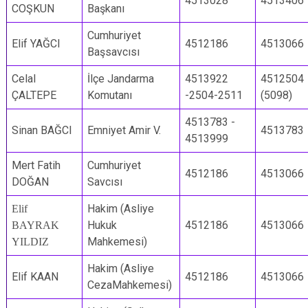
4513028
4513406
COŞKUN
Başkanı
Cumhuriyet
Elif YAĞCI
4512186
4513066
Başsavcısı
Celal
İlçe Jandarma
4513922
4512504
ÇALTEPE
Komutanı
-2504-2511
(5098)
4513783 -
Sinan BAĞCI
Emniyet Amir V.
4513783
4513999
Mert Fatih
Cumhuriyet
4512186
4513066
DOĞAN
Savcısı
Hakim (Asliye
Elif
Hukuk
4512186
4513066
BAYRAK
Mahkemesi)
YILDIZ
Hakim (Asliye
Elif KAAN
4512186
4513066
CezaMahkemesi)