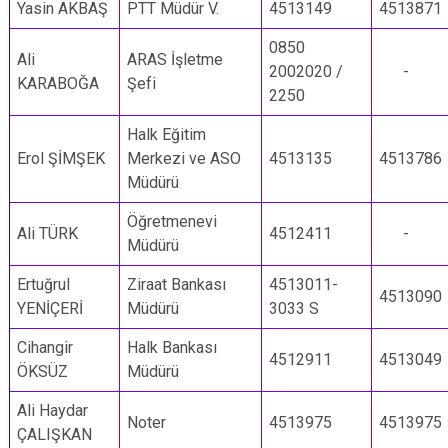
Yasin AKBAŞ
PTT Müdür V.
4513149
4513871
0850
Ali
ARAS İşletme
2002020 /
-
KARABOĞA
Şefi
2250
Halk Eğitim
Erol ŞİMŞEK
Merkezi ve ASO
4513135
4513786
Müdürü
Öğretmenevi
Ali TÜRK
4512411
-
Müdürü
Ertuğrul
Ziraat Bankası
4513011-
4513090
YENİÇERİ
Müdürü
3033 S
Cihangir
Halk Bankası
4512911
4513049
ÖKSÜZ
Müdürü
Ali Haydar
Noter
4513975
4513975
ÇALIŞKAN