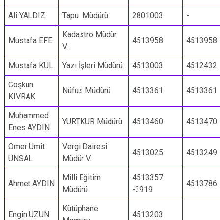
Ali YALDIZ
Tapu Müdürü
2801003
-
Kadastro Müdür
Mustafa EFE
4513958
4513958
V.
Mustafa KUL
Yazı İşleri Müdürü
4513003
4512432
Coşkun
Nüfus Müdürü
4513361
4513361
KIVRAK
Muhammed
YURTKUR Müdürü
4513460
4513470
Enes AYDIN
Ömer Ümit
Vergi Dairesi
4513025
4513249
ÜNSAL
Müdür V.
Milli Eğitim
4513357
Ahmet AYDIN
4513786
Müdürü
-3919
Kütüphane
Engin UZUN
4513203