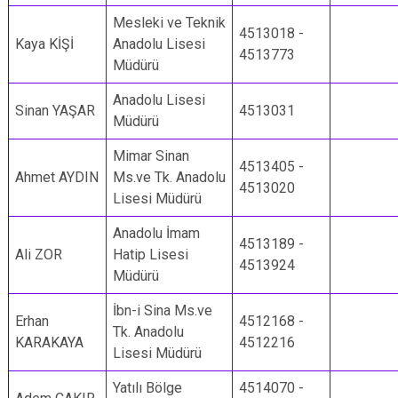
Mesleki ve Teknik
4513018 -
Kaya KİŞİ
Anadolu Lisesi
4513773
Müdürü
Anadolu Lisesi
Sinan YAŞAR
4513031
Müdürü
Mimar Sinan
4513405 -
Ahmet AYDIN
Ms.ve Tk. Anadolu
4513020
Lisesi Müdürü
Anadolu İmam
4513189 -
Ali ZOR
Hatip Lisesi
4513924
Müdürü
İbn-i Sina Ms.ve
Erhan
4512168 -
Tk. Anadolu
KARAKAYA
4512216
Lisesi Müdürü
Yatılı Bölge
4514070 -