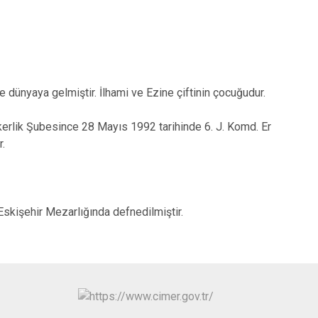
Tortum
Uzundere
Palandöken
Yakutiye
ünyaya gelmiştir. İlhami ve Ezine çiftinin çocuğudur.
rlik Şubesince 28 Mayıs 1992 tarihinde 6. J. Komd. Er
r.
skişehir Mezarlığında defnedilmiştir.