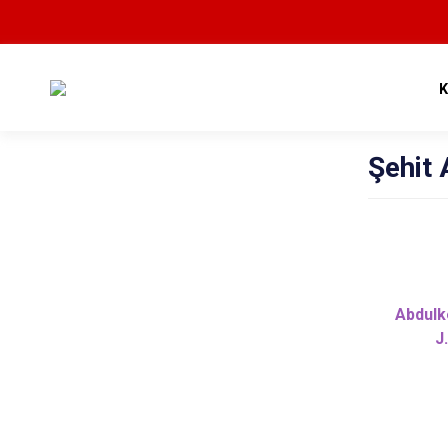
Şehit
Abdul
J