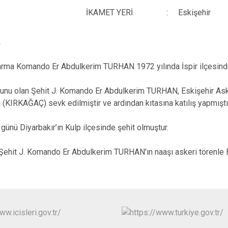
Karaçoban
İKAMET YERİ
:
Eskişehir
Karayazı
A
Köprüköy
Narman
rma Komando Er Abdulkerim TURHAN 1972 yılında İspir ilçesinde d
unu olan Şehit J. Komando Er Abdulkerim TURHAN, Eskişehir Aske
ğı (KIRKAĞAÇ) sevk edilmiştir ve ardından kıtasına katılış yapmıştı
günü Diyarbakır’ın Kulp ilçesinde şehit olmuştur.
Şehit J. Komando Er Abdulkerim TURHAN'ın naaşı askeri törenle E