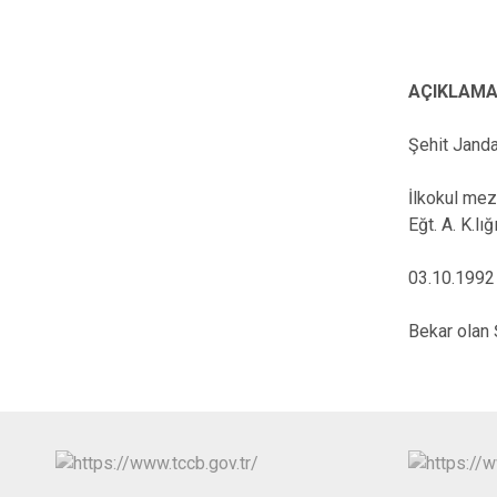
AÇIKLAM
Şehit Janda
İlkokul mez
Eğt. A. K.lı
03.10.1992 
Bekar olan 