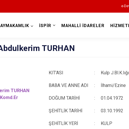
e-De
KAYMAKAMLIK
İSPİR
MAHALLİ İDARELER
HİZMET
Erzurum
 Abdulkerim TURHAN
KIT'ASI
:
Kulp J.Bl.K.lığ
Aşkale
BABA VE ANNE ADI
:
Çat
İlhami/Ezine
kerim TURHAN
Hınıs
.Komd.Er
DOĞUM TARİHİ
:
01.04.1972
Horasan
ŞEHİTLİK TARİHİ
:
03.10.1992
Aziziye
ŞEHİTLİK YERİ
:
KULP
İspir