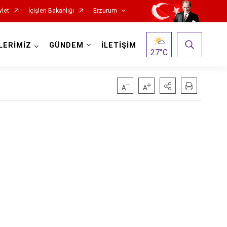
vlet
İçişleri Bakanlığı
Erzurum
LERİMİZ
GÜNDEM
İLETİŞİM
27
°C
ı
Oltu
Olur
Pasinler
Pazaryolu
Şenkaya
Tekman