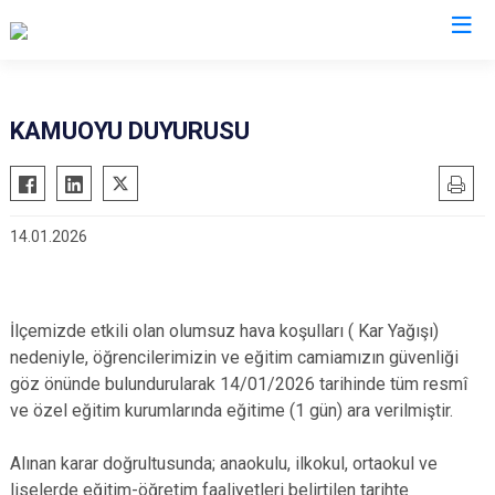
Erzurum
KAMUOYU DUYURUSU
Aşkale
Oltu
Çat
Olur
14.01.2026
Hınıs
Pasinler
Horasan
Pazaryolu
Aziziye
Şenkaya
İlçemizde etkili olan olumsuz hava koşulları ( Kar Yağışı)
İspir
Tekman
nedeniyle, öğrencilerimizin ve eğitim camiamızın güvenliği
Karaçoban
Tortum
göz önünde bulundurularak 14/01/2026 tarihinde tüm resmî
ve özel eğitim kurumlarında eğitime (1 gün) ara verilmiştir.
Karayazı
Uzundere
Köprüköy
Palandöken
Alınan karar doğrultusunda; anaokulu, ilkokul, ortaokul ve
Narman
Yakutiye
liselerde eğitim-öğretim faaliyetleri belirtilen tarihte